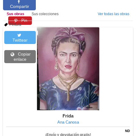
Compartir
Sus obras
Sus colecciones
Ver todas las obras
Pin
Pintura
Twittear
Copiar
enlace
Frida
Ana Canosa
ND
¡Envío y devolución gratis!